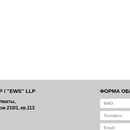
 / "EWS" LLP
ФОРМА ОБ
Алматы,
м 210/1, кв.113