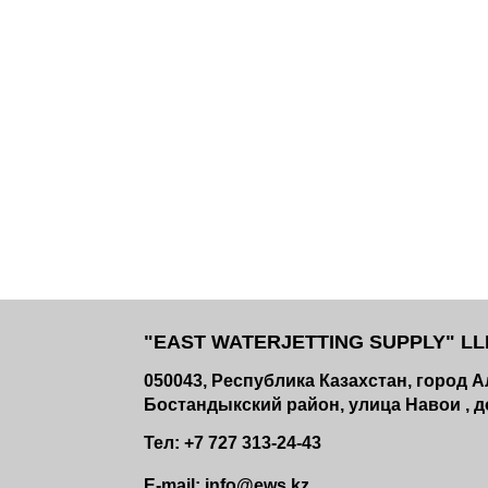
"EAST WATERJETTING SUPPLY" LLP
050043, Республика Казахстан, город 
Бостандыкский район, улица Навои , до
Тел: +7 727 313-24-43
E-mail: info@ews.kz