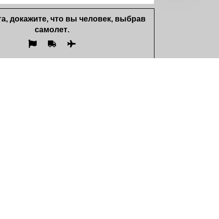
а, докажите, что вы человек, выбрав
самолет
.
 кнопку "Отправить" Вы даёте свое
на обработку введенной персональной
и в соответствие с Законом
 Казахстан от 21 мая 2013 года № 94-V
альных данных и их защите»