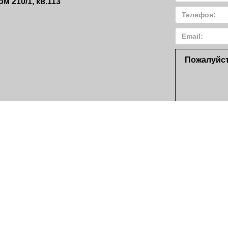
м 210/1, кв.113
Пожалуйст
Нажимая
согласие 
информаци
Республики
«О персон
к