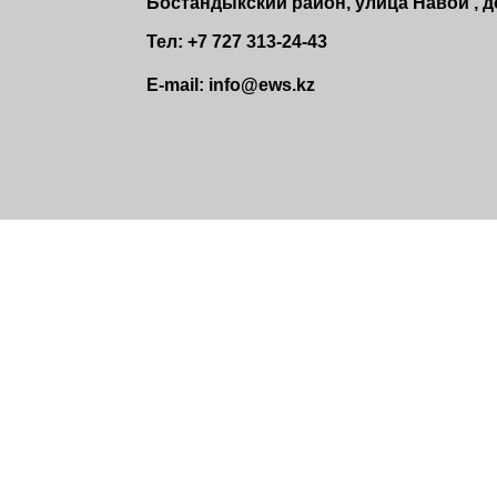
Бостандыкский район, улица Навои , до
Тел: +7 727 313-24-43
E-mail: info@ews.kz
Контакты
Сервис
Защита от поддело