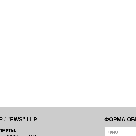
 / "EWS" LLP
ФОРМА ОБ
Алматы,