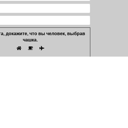
а, докажите, что вы человек, выбрав
чашка
.
 кнопку "Отправить" Вы даёте свое
на обработку введенной персональной
и в соответствие с Законом
 Казахстан от 21 мая 2013 года № 94-V
альных данных и их защите»