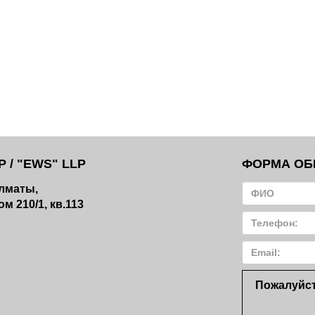
 / "EWS" LLP
ФОРМА ОБ
Алматы,
м 210/1, кв.113
Пожалуйст